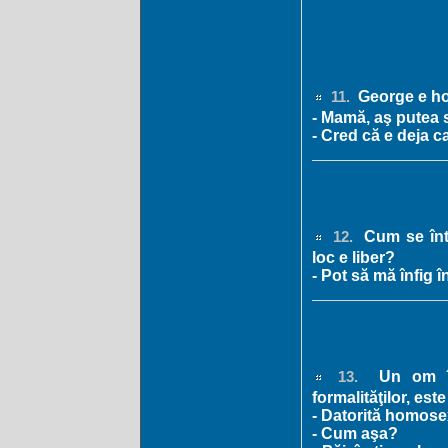
George e h
11.
- Mamă, aş putea 
- Cred că e deja 
Cum se înt
12.
loc e liber?
- Pot să mă înfig 
Un om în
13.
formalităţilor, este
- Datorită homosexu
- Cum aşa?