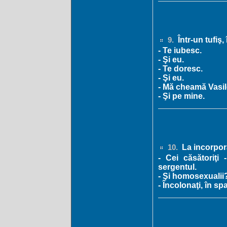
Într-un tufiş,
9.
- Te iubesc.
- Şi eu.
- Te doresc.
- Şi eu.
- Mă cheamă Vasil
- Şi pe mine.
La incorpor
10.
- Cei căsătoriţi 
sergentul.
- Şi homosexualii?
- Încolonaţi, în sp