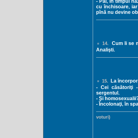
- Păi, în timpul 
cu închisoare, ia
pînă nu devine obl
Cum li se m
14.
Analişti.
La încorpor
15.
- Cei căsătoriţi 
sergentul.
- Şi homosexualii?
- Încolonaţi, în sp
voturi)