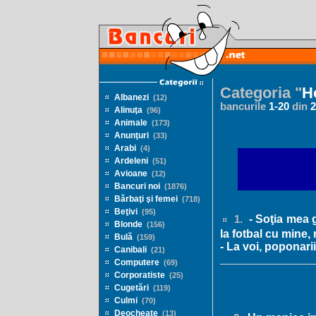
Categoria "
H
Albanezi
(12)
bancurile
1
-
20
din
2
Alinuţa
(96)
Animale
(173)
Anunţuri
(33)
Arabi
(4)
Ardeleni
(51)
Avioane
(12)
Bancuri noi
(1876)
Bărbaţi şi femei
(718)
Beţivi
(95)
- Soţia mea g
1.
Blonde
(156)
la fotbal cu mine
Bulă
(159)
- La voi, poponari
Canibali
(21)
Computere
(69)
Corporatiste
(25)
Cugetări
(119)
Culmi
(70)
Deocheate
(13)