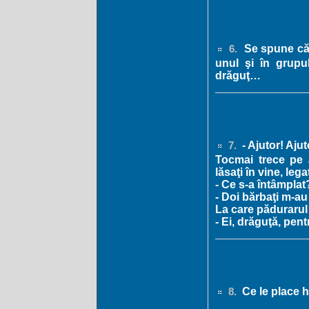
Se spune că 
6.
unul şi în grupu
drăguţ…
- Ajutor! Ajut
7.
Tocmai trece pe 
lăsaţi în vine, leg
- Ce s-a întâmplat
- Doi bărbaţi m-au
La care pădurarul
- Ei, drăguţă, pent
Ce le place h
8.