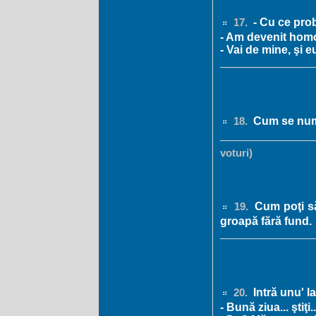
- Cu ce prob
17.
- Am devenit hom
- Vai de mine, şi 
Cum se nume
18.
voturi)
Cum poţi să
19.
groapă fără fund.
Intră unu' l
20.
- Bună ziua... ştiţi