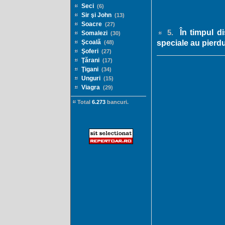
Seci
(6)
Sir şi John
(13)
Soacre
(27)
În timpul di
5.
Somalezi
(30)
speciale au pierd
Şcoală
(48)
Şoferi
(27)
Ţărani
(17)
Ţigani
(34)
Unguri
(15)
Viagra
(29)
Total
6.273
bancuri.