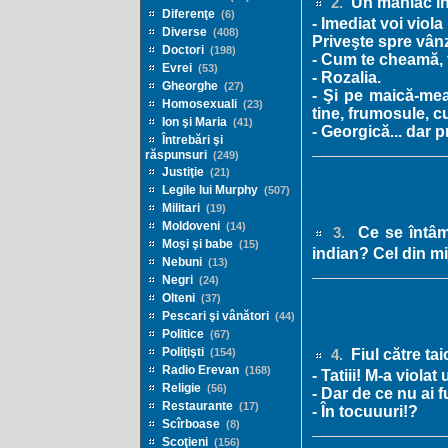
Un maniac int
2.
Diferenţe
(6)
- Imediat voi viola
Diverse
(408)
Priveşte spre vânz
Doctori
(198)
- Cum te cheamă,
Evrei
(53)
- Rozalia.
Gheorghe
(27)
- Şi pe maică-mea
Homosexuali
(23)
tine, frumosule, 
Ion şi Maria
(41)
- Georgică... dar p
Întrebări şi
răspunsuri
(249)
Justiţie
(21)
Legile lui Murphy
(507)
Militari
(19)
Moldoveni
(14)
Ce se întâmp
3.
Moşi şi babe
(15)
indian? Cel din mij
Nebuni
(13)
Negri
(24)
Olteni
(37)
Pescari şi vânători
(44)
Politice
(67)
Poliţişti
Fiul către tai
(154)
4.
Radio Erevan
(168)
- Tatiii! M-a viola
Religie
(56)
- Dar de ce nu ai f
Restaurante
(17)
- În tocuuuri!?
Scîrboase
(8)
Scoţieni
(156)