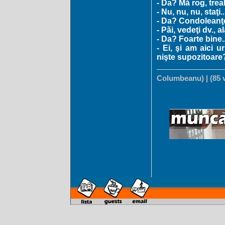
- Da? Mă rog, trea
- Nu, nu, nu, staţi.
- Da? Condoleanţe
- Păi, vedeţi dv., a
- Da? Foarte bine...
- Ei, şi am aici 
nişte supozitoare
Columbeanu) | (85 v