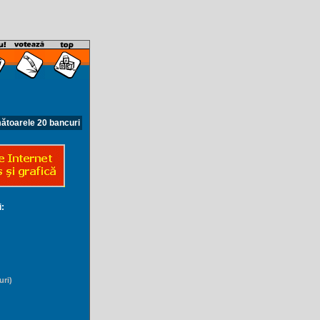
ătoarele 20 bancuri
i:
uri)