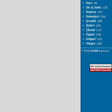
Seci
(6)
Sir şi John
(13)
Soacre
(27)
Somalezi
(30)
Şcoală
(48)
Şoferi
(27)
Ţărani
(17)
Ţigani
(34)
Unguri
(15)
Viagra
(29)
Total
6.305
bancuri.