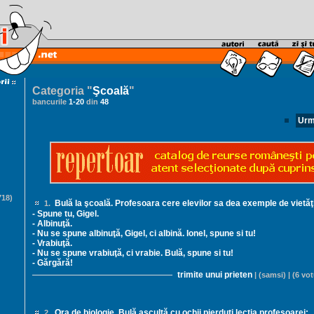
Categoria "
Şcoală
"
bancurile
1
-
20
din
48
Urm
18)
Bulă la şcoală. Profesoara cere elevilor sa dea exemple de vietăţ
1.
- Spune tu, Gigel.
- Albinuţă.
- Nu se spune albinuţă, Gigel, ci albină. Ionel, spune si tu!
- Vrabiuţă.
- Nu se spune vrabiuţă, ci vrabie. Bulă, spune si tu!
- Gărgără!
trimite unui prieten
| (samsi) | (6 vot
Ora de biologie, Bulă ascultă cu ochii pierduţi lecţia profesoarei:
2.