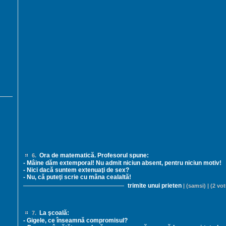
Ora de matematică. Profesorul spune:
6.
- Mâine dăm extemporal! Nu admit niciun absent, pentru niciun motiv!
- Nici dacă suntem extenuaţi de sex?
- Nu, că puteţi scrie cu mâna cealaltă!
trimite unui prieten
| (samsi) | (2 vot
La şcoală:
7.
- Gigele, ce înseamnă compromisul?