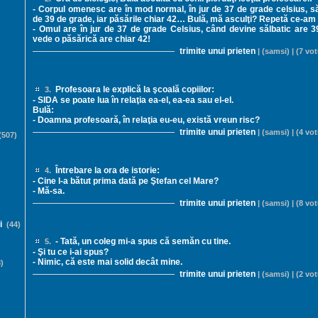
- Corpul omenesc are în mod normal, în jur de 37 de grade celsius, săl
de 39 de grade, iar păsările chiar 42… Bulă, mă asculţi? Repetă ce-am 
- Omul are în jur de 37 de grade Celsius, când devine sălbatic are 3
vede o păsărică are chiar 42!
trimite unui prieten
| (samsi) | (7 vot
Profesoara le explică la şcoală copiilor:
3.
- SIDA se poate lua în relaţia ea-el, ea-ea sau el-el.
Bulă:
- Doamna profesoară, în relaţia eu-eu, există vreun risc?
trimite unui prieten
| (samsi) | (4 vot
507)
Întrebare la ora de istorie:
4.
- Cine l-a bătut prima dată pe Ştefan cel Mare?
- Mă-sa.
trimite unui prieten
| (samsi) | (8 vot
i
(44)
- Tată, un coleg mi-a spus că semăn cu tine.
5.
- Şi tu ce i-ai spus?
- Nimic, că este mai solid decât mine.
)
trimite unui prieten
| (samsi) | (2 vot