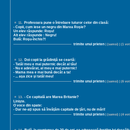
Profesoara pune o întrebare tuturor celor din clasă:
11.
- Copii, cum iese un negru din Marea Roşie?
Un elev răspunde: Roşu!
Alt elev răspunde : Negru!
Bulă: Roşu-închis?!
trimite unui prieten
| (samsi) | (1 vot
Doi copii la grădiniţă se ceartă:
12.
- Tatăl meu e mai puternic decât al tău!
- Nu e adevărat, al meu e mai puternic!
- Mama mea e mai bună decât a ta!
- ... aşa zice şi tatăl meu!
trimite unui prieten
| (samsi) | (6 vot
- Ce capitală are Marea Britanie?
13.
Linişte.
O voce din spate:
- Dar ne-aţi spus să învăţăm capitale de ţări, nu de mări!
trimite unui prieten
| (samsi) | (4 vot