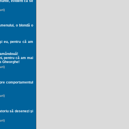
munte, evident că se
uri)
xamenului, o blondă o
şi eu, pentru că am
e amândouă!
eni, pentru că am mai
pus Gheorghe!
uri)
espre comportamentul
uri)
atoriu să desenezi şi
uri)