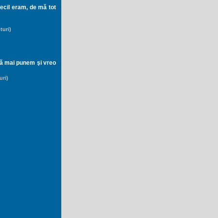
becil eram, de mă tot
turi)
 să mai punem şi vreo
uri)