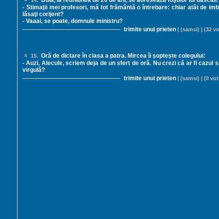
Bulă, la reuniunea de 20 de ani, se adresează foştilor lui dascăli:
14.
- Stimaţii mei profesori, mă tot frământă o întrebare: chiar atât de im
lăsaţi corijent?
- Vaaai, se poate, domnule ministru?
trimite unui prieten
| (samsi) | (32 vo
Oră de dictare în clasa a patra. Mircea îi şopteşte colegului:
15.
- Auzi, Alecule, scriem deja de un sfert de oră. Nu crezi că ar fi cazul
virgulă?
trimite unui prieten
| (samsi) | (0 vot