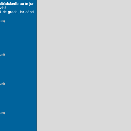
băticiunile au în jur
zis!
9 de grade, iar când
uri)
uri)
uri)
uri)