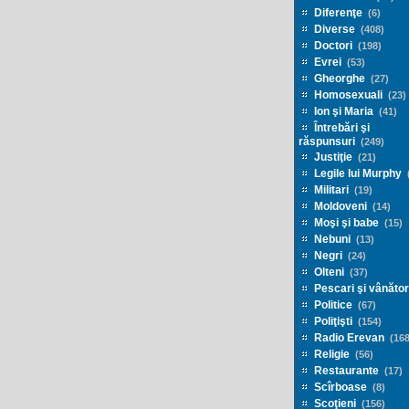
Diferenţe
(6)
Diverse
(408)
Doctori
(198)
Evrei
(53)
Gheorghe
(27)
Homosexuali
(23)
Ion şi Maria
(41)
Întrebări şi
răspunsuri
(249)
Justiţie
(21)
Legile lui Murphy
(
Militari
(19)
Moldoveni
(14)
Moşi şi babe
(15)
Nebuni
(13)
Negri
(24)
Olteni
(37)
Pescari şi vânător
Politice
(67)
Poliţişti
(154)
Radio Erevan
(168
Religie
(56)
Restaurante
(17)
Scîrboase
(8)
Scoţieni
(156)