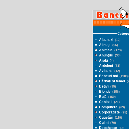
Albanezi
(12)
Alinuţa
(96)
Animale
(173)
Anunţuri
(33)
Arabi
(4)
Ardeleni
(51)
Avioane
(12)
Bancuri noi
(1908)
Bărbaţi şi femei
(7
Beţivi
(95)
Blonde
(156)
Bulă
(159)
Canibali
(21)
Computere
(69)
Corporatiste
(25)
Cugetări
(119)
Culmi
(70)
Deocheate
(13)