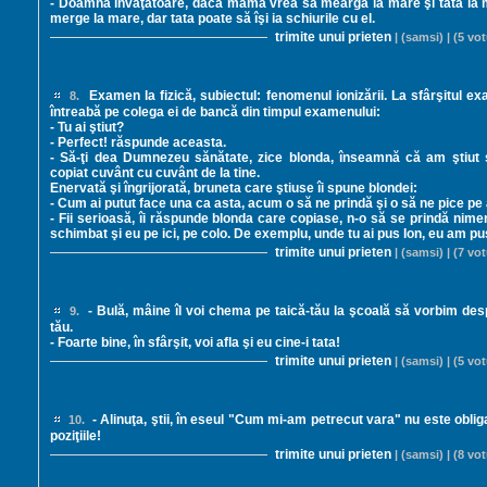
- Doamna învăţătoare, dacă mama vrea să meargă la mare şi tata la 
merge la mare, dar tata poate să îşi ia schiurile cu el.
trimite unui prieten
| (samsi) | (5 vot
Examen la fizică, subiectul: fenomenul ionizării. La sfârşitul e
8.
întreabă pe colega ei de bancă din timpul examenului:
- Tu ai ştiut?
- Perfect! răspunde aceasta.
- Să-ţi dea Dumnezeu sănătate, zice blonda, înseamnă că am ştiut 
copiat cuvânt cu cuvânt de la tine.
Enervată şi îngrijorată, bruneta care ştiuse îi spune blondei:
- Cum ai putut face una ca asta, acum o să ne prindă şi o să ne pice p
- Fii serioasă, îi răspunde blonda care copiase, n-o să se prindă nim
schimbat şi eu pe ici, pe colo. De exemplu, unde tu ai pus Ion, eu am 
trimite unui prieten
| (samsi) | (7 vot
- Bulă, mâine îl voi chema pe taică-tău la şcoală să vorbim d
9.
tău.
- Foarte bine, în sfârşit, voi afla şi eu cine-i tata!
trimite unui prieten
| (samsi) | (5 vot
- Alinuţa, ştii, în eseul "Cum mi-am petrecut vara" nu este oblig
10.
poziţiile!
trimite unui prieten
| (samsi) | (8 vot