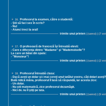
Profesorul la examen, către o studentă:
16.
- Ştii să faci sex în scris?
- Nu!
- Atunci treci la oral!
trimite unui prieten
| (samsi) | (7 vot
O profesoară de franceză îşi întreabă elevii:
17.
- Care e diferenţa dintre "Madame" şi "Mademoiselle"?
La care un băiat din spate:
- "Monsieur"!
trimite unui prieten
| (samsi) | (2 vot
Profesorul întreabă clasa:
18.
- Dacă aveţi un dolar şi-i mai cereţi unul tatălui vostru, câţi dolari aveţi?
Bulă ridică mâna, profesorul îl lasă să răspundă, iar acesta zice:
- Un dolar.
- Nu ştii matematică, zice profesorul dezamăgit.
- Nici dv. nu îl ştiţi pe tata.
trimite unui prieten
| (samsi) | (5 vot