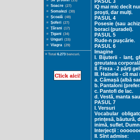
Sir şi John
(13)
PASUL 3
Soacre
(27)
IQ mai mic decît nu
Somalezi
(30)
proşti, dar mulţi.
Şcoală
(48)
PASUL 4
Şoferi
(27)
Posesie (sau achizi
Ţărani
(17)
boraci (puradei).
Ţigani
(34)
PASUL 5
Unguri
(15)
Rude-n puşcărie.
Viagra
(29)
PASUL 6
Imagine
Total
6.273
bancuri.
I. Bijuterii - lanţ
greutatea corporală
II. Freza - 2 părţi ge
III. Hainele - cît ma
a. Cămaşă (albă sa
b. Pantaloni (prefer
c. Pantofi de lac.
d. Vestă, manta sau
PASUL 7
I. Versuri
Vocabular obligato
prinţesă, băutură, d
inimă, suflet, Dumn
Interjecţii : oooooo
II. Sînt admise: