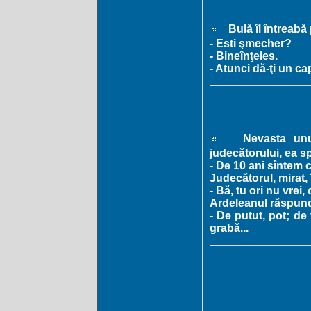
Bulă îl întreabă 
- Esti şmecher?
- Bineînţeles.
- Atunci dă-ţi un ca
Nevasta unui
judecătorului, ea s
- De 10 ani sîntem 
Judecătorul, mirat, 
- Bă, tu ori nu vrei, 
Ardeleanul răspun
- De putut, pot; de 
grabă...