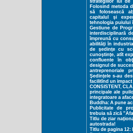
strategiilor lui de
Folosind metoda de
să folosească abi
capitalul şi expe
tehnologia puiului î
Gestiune de Prog
interdisciplinară d
împreună cu consul
abilităţi în industr
de şedinţe cu sco
cunoştinţe, atît expl
confluente în obţ
designul de succes
antreprenoriale p
Şedinţele s-au des
facilitînd un impact
CONSISTENT, CLAR ş
principale ale puil
integratoare a aface
Buddha: A pune acea
Publicitate de pr
trebuia să zică "Afa
Titlu de ziar naţio
autostrada!
Titlu de pagina 12: 