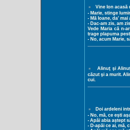
Vine Ion acasă de
- Marie, stinge lumin
- Mă Ioane, da' mai
- Dac-am zis, am zis
Vede Maria că n-ar
trage plapuma peste
- No, acum Marie, s
Alinuţ şi Alin
căzut şi a murit. A
cui.
Doi ardeleni intr
- No, mă, ce eşti a
- Apăi abia aştept s
- D-apăi ce ai, mă, c