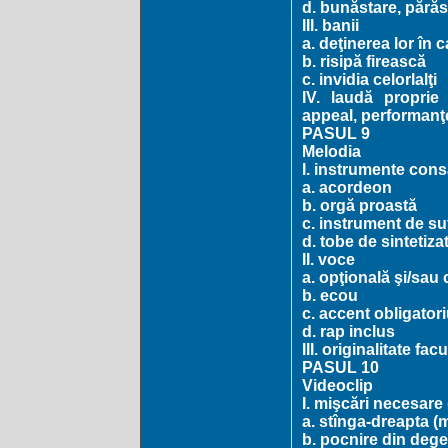
d. bunăstare, părăs
III. banii
a. deţinerea lor în 
b. risipă firească
c. invidia celorlalţi
IV. laudă proprie
appeal, performanţ
PASUL 9
Melodia
I. instrumente cons
a. acordeon
b. orgă proastă
c. instrument de su
d. tobe de sintetiza
II. voce
a. opţională şi/sau 
b. ecou
c. accent obligator
d. rap inclus
III. originalitate fac
PASUL 10
Videoclip
I. mişcări necesare
a. stînga-dreapta (
b. pocnire din dege