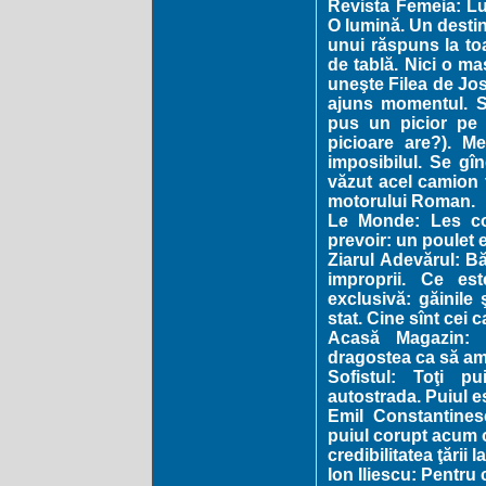
Revista Femeia: Lu
O lumină. Un destin
unui răspuns la toa
de tablă. Nici o ma
uneşte Filea de Jos
ajuns momentul. Sc
pus un picior pe as
picioare are?). M
imposibilul. Se gî
văzut acel camion f
motorului Roman.
Le Monde: Les co
prevoir: un poulet e
Ziarul Adevărul: Bă
improprii. Ce est
exclusivă: găinile
stat. Cine sînt cei c
Acasă Magazin: T
dragostea ca să am
Sofistul: Toţi pu
autostrada. Puiul es
Emil Constantines
puiul corupt acum o
credibilitatea ţării 
Ion Iliescu: Pentru 