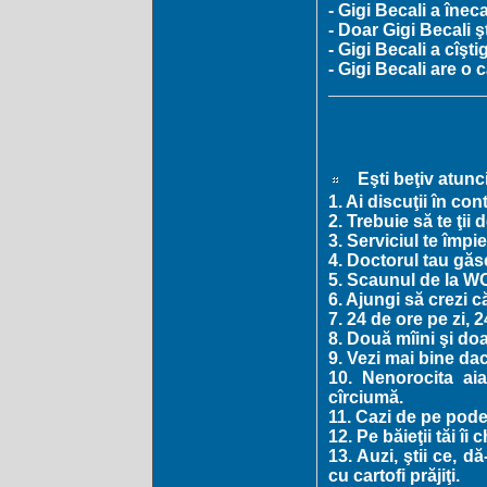
- Gigi Becali a înec
- Doar Gigi Becali ş
- Gigi Becali a cîşt
- Gigi Becali are o
Eşti beţiv atunc
1. Ai discuţii în con
2. Trebuie să te ţii 
3. Serviciul te împi
4. Doctorul tau găse
5. Scaunul de la WC
6. Ajungi să crezi c
7. 24 de ore pe zi, 
8. Două mîini şi do
9. Vezi mai bine dac
10. Nenorocita aia
cîrciumă.
11. Cazi de pe pode
12. Pe băieţii tăi î
13. Auzi, ştii ce, d
cu cartofi prăjiţi.