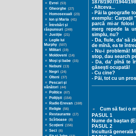
1878/1907/1944/1989
Evrei
(53)
- Altceva...
Gheorghe
(27)
- Păi la geografie t
Homosexuali
(23)
exemplu: Carpaţii 
Ion şi Maria
(41)
parcă mi-ar folosi
Întrebări şi
merg repede la un
răspunsuri
(249)
simplu, nu?
Justiţie
(21)
- Da, fiule, da' să z
Legile lui
Murphy
de mînă, ea te într
(507)
Militari
(19)
- Nu-i problemă! M
Moldoveni
(14)
stop, dau search pe 
Moşi şi babe
(15)
- Da, da' pînă te 
Nebuni
(13)
găseşti ocupată!
Negri
(24)
- Cu cine?
Olteni
(37)
- Păi, tot cu un pro
Pescari şi
vânători
(44)
Politice
(67)
Poliţişti
(154)
Radio Erevan
(168)
Cum să faci o m
Religie
(56)
Restaurante
(17)
PASUL 1
Scîrboase
(8)
Nume de baştan (Elv
Scoţieni
(156)
PASUL 2
Seci
(6)
Incultură generală o