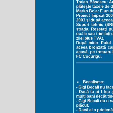
Traian Băsescu: Am
plăteşte taxele de 
Marko Bela: E un dre
Proiect Impsat 2000
2003 şi după aceea 
Suport tehnic (SRL
strada. Resetaţi pu
ouăle sau trimiteţi 
zilei plus TVA).
După mine: Puiul 
aceea bronzată car
acasă, pe trotuarul
FC Cucurigu.
Becalisme:
- Gigi Becali nu fac
- Dacă tu ai 1 leu 
mulţi bani decât tin
- Gigi Becali nu o s
plăcut.
- Dacă ai o prieten