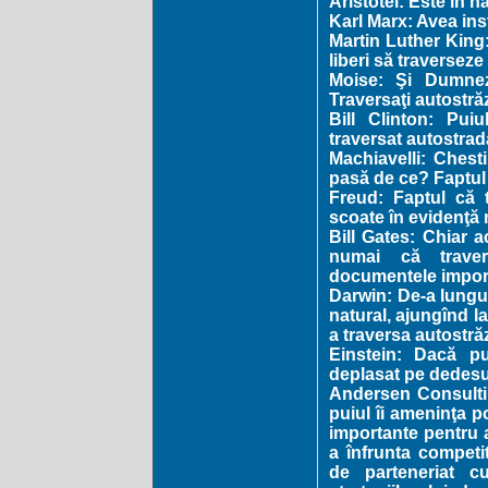
Aristotel: Este în n
Karl Marx: Avea insta
Martin Luther King:
liberi să traverseze 
Moise: Şi Dumnez
Traversaţi autostrăzi
Bill Clinton: Pui
traversat autostrad
Machiavelli: Chest
pasă de ce? Faptul 
Freud: Faptul că 
scoate în evidenţă 
Bill Gates: Chiar 
numai că traver
documentele importa
Darwin: De-a lungul
natural, ajungînd l
a traversa autostrăz
Einstein: Dacă pu
deplasat pe dedesub
Andersen Consulting
puiul îi ameninţa p
importante pentru 
a înfrunta competit
de parteneriat cu