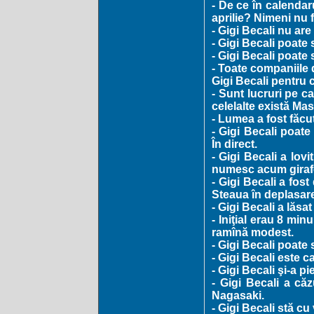
- De ce în calendaru
aprilie? Nimeni nu 
- Gigi Becali nu are 
- Gigi Becali poate
- Gigi Becali poate 
- Toate companiile d
Gigi Becali pentru c
- Sunt lucruri pe c
celelalte există Ma
- Lumea a fost făcut
- Gigi Becali poate
În direct.
- Gigi Becali a lov
numesc acum giraf
- Gigi Becali a fos
Steaua în deplasare
- Gigi Becali a lăsa
- Iniţial erau 8 min
ramînă modest.
- Gigi Becali poate
- Gigi Becali este c
- Gigi Becali şi-a pi
- Gigi Becali a căz
Nagasaki.
- Gigi Becali stă cu 