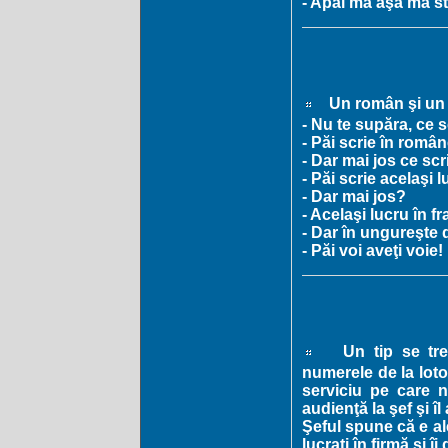
- Apăi mă aşa mă st
Un român şi un 
- Nu te supăra, ce 
- Păi scrie în româ
- Dar mai jos ce scr
- Păi scrie acelaşi l
- Dar mai jos?
- Acelaşi lucru în f
- Dar în ungureşte 
- Păi voi aveţi voie!
Un tip se trez
numerele de la loto
serviciu pe care nu
audienţă la şef şi î
Şeful spune că e al
lucraţi în firmă şi 