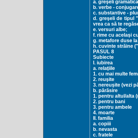
a. greşeli gramatica
b. verbe - conjugar
c. substantive - plu
d. greşeli de tipul 
vrea ca să te regăs
e. versuri albe;
f. rime cu acelaşi c
g. metafore duse la 
h. cuvinte străine (
PASUL 8
Subiecte
I. iubirea
a. relaţiile
1. cu mai multe fem
2. reuşite
3. nereuşite (vezi p
b. părăsire
1. pentru altul/alta
2. pentru bani
3. pentru ambele
4. moarte
II. familia
a. copiii
b. nevasta
c. fratele