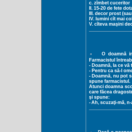
c. zîmbet cuceritor
II. 15-20 de fete do
III. decor prost (sau
IV. lumini cît mai co
V. cîteva maşini de
O doamnă intr
Farmacistul întreab
- Doamnă, la ce vă 
- Pentru ca să-l om
- Doamnă, nu pot să
spune farmacistul.
Atunci doamna scoto
care făcea dragoste
şi spune:
- Ah, scuzaţi-mă, n-