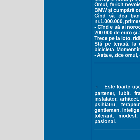
Omul, fericit nevoi
BMW şi cumpără cel
Cînd să dea bani
nr.1.000.000, prime
- Cînd e să ai noro
200.000 de euro şi
Trece pe la loto, ri
Stă pe terasă, la
bicicleta. Moment în
- Asta e, zice omul,
Este foarte uşor
partener, iubit, f
instalator, arhitect
psihiatru, terapeu
gentleman, inteligen
tolerant, modest,
pasional.