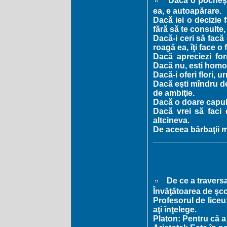
Dacă o pocneşti
ea, e autoapărare.
Dacă iei o decizie f
fără să te consulte
Dacă-i ceri să facă
roagă ea, îţi face o
Dacă apreciezi for
Dacă nu, esti homo
Dacă-i oferi flori, u
Dacă eşti mîndru de r
de ambiţie.
Dacă o doare capul,
Dacă vrei să faci 
altcineva.
De aceea bărbaţii m
De ce a traversa
Învăţătoarea de şco
Profesorul de liceu:
aţi înţelege.
Platon: Pentru că a