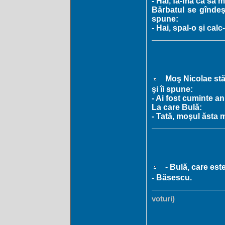
- Hai, fă-mă ca să 
Bărbatul se gîndeş
spune:
- Hai, spal-o şi calc
Moş Nicolae stă î
şi îi spune:
- Ai fost cuminte a
La care Bulă:
- Tată, moşul ăsta
- Bulă, care est
- Băsescu.
voturi)