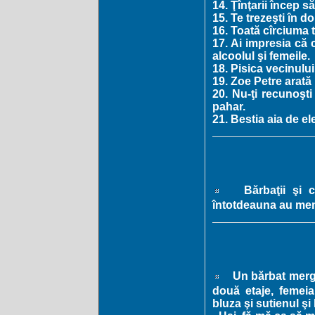
14. Ţînţarii încep s
15. Te trezeşti în do
16. Toată cîrciuma t
17. Ai impresia că 
alcoolul şi femeile.
18. Pisica vecinului
19. Zoe Petre arată 
20. Nu-ţi recunoşti
pahar.
21. Bestia aia de el
Bărbaţii şi c
întotdeauna au mem
Un bărbat merge
două etaje, femeia 
bluza şi sutienul şi