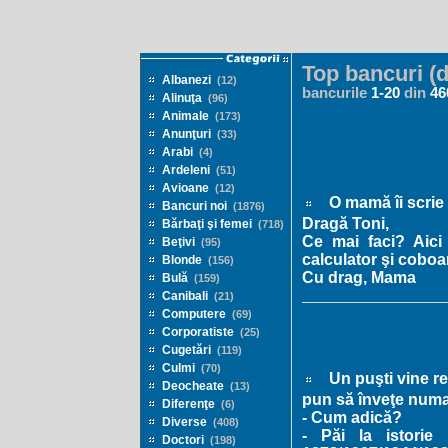
Top bancuri (d
Albanezi
(12)
bancurile
1
-
20
din
46
Alinuţa
(96)
Animale
(173)
Anunţuri
(33)
Arabi
(4)
Ardeleni
(51)
Avioane
(12)
O mamă îi scrie u
Bancuri noi
(1876)
Dragă Toni,
Bărbaţi şi femei
(718)
Ce mai faci? Aici
Beţivi
(95)
calculator şi coboa
Blonde
(156)
Cu drag, Mama
Bulă
(159)
Canibali
(21)
Computere
(69)
Corporatiste
(25)
Cugetări
(119)
Culmi
(70)
Un puşti vine rev
Deocheate
(13)
pun să înveţe numai i
Diferenţe
(6)
- Cum adică?
Diverse
(408)
- Păi la istori
Doctori
(198)