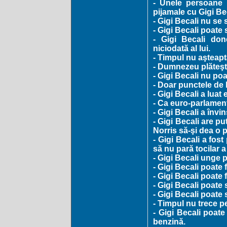
- Unele persoane
pijamale cu Gigi Bec
- Gigi Becali nu se s
- Gigi Becali poate 
- Gigi Becali do
niciodată al lui.
- Timpul nu aşteapt
- Dumnezeu plăteşte
- Gigi Becali nu poa
- Doar punctele de l
- Gigi Becali a luat
- Ca euro-parlament
- Gigi Becali a învi
- Gigi Becali are p
Norris să-şi dea o 
- Gigi Becali a fost
să nu pară tocilar a
- Gigi Becali unge p
- Gigi Becali poate 
- Gigi Becali poate
- Gigi Becali poate 
- Gigi Becali poate
- Timpul nu trece pe
- Gigi Becali poate
benzină.