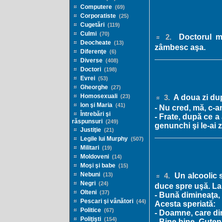
Computere
(69)
Corporatiste
(25)
Cugetări
(119)
Culmi
(70)
Doctorul mi
2.
Deocheate
(13)
zâmbesc aşa.
Diferenţe
(6)
Diverse
(408)
Doctori
(198)
Evrei
(53)
Gheorghe
(27)
Homosexuali
A doua zi du
(23)
3.
Ion şi Maria
(41)
- Nu cred, mă, c-a
Întrebări şi
- Frate, după ce a
răspunsuri
(249)
genunchi şi le-ai 
Justiţie
(21)
Legile lui Murphy
(507)
Militari
(19)
Moldoveni
(14)
Moşi şi babe
(15)
Nebuni
Un alcoolic s
(13)
4.
Negri
(24)
duce spre uşă. La 
Olteni
(37)
- Bună dimineaţa
Pescari şi vânători
(44)
Acesta speriată:
Politice
(67)
- Doamne, care dim
Poliţişti
(154)
- Bine bine, Gute