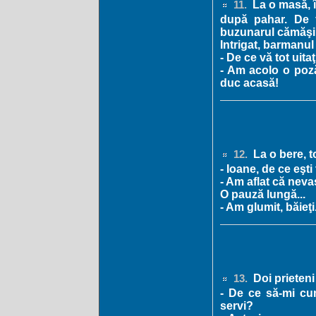
La o masă, î
11.
după pahar. De f
buzunarul cămăşii
Intrigat, barmanul 
- De ce vă tot uit
- Am acolo o poz
duc acasă!
La o bere, to
12.
- Ioane, de ce eşti 
- Am aflat că neva
O pauză lungă...
- Am glumit, băieţi
Doi prieteni
13.
- De ce să-mi cu
servi?