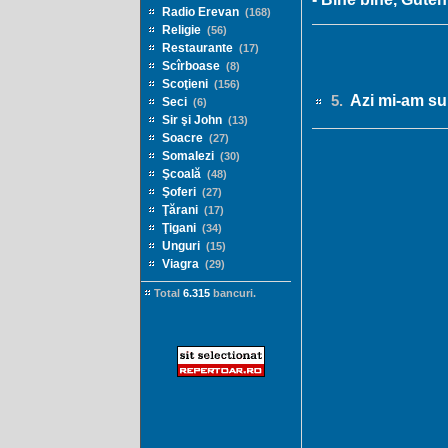
Radio Erevan
(168)
Religie
(56)
Restaurante
(17)
Scîrboase
(8)
Scoţieni
(156)
Azi mi-am sur
5.
Seci
(6)
Sir şi John
(13)
Soacre
(27)
Somalezi
(30)
Şcoală
(48)
Şoferi
(27)
Ţărani
(17)
Ţigani
(34)
Unguri
(15)
Viagra
(29)
Total
6.315
bancuri.