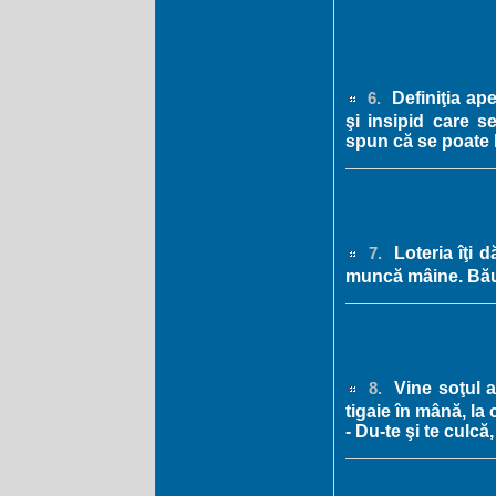
Definiţia ape
6.
şi insipid care s
spun că se poate 
Loteria îţi 
7.
muncă mâine. Băutu
Vine soţul a
8.
tigaie în mână, la 
- Du-te şi te culcă