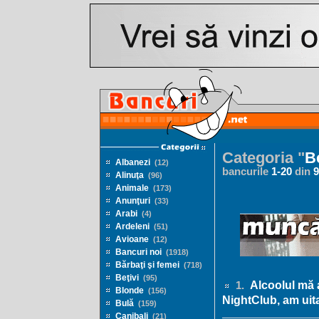
Categoria "
Be
Albanezi
(12)
bancurile
1
-
20
din
9
Alinuţa
(96)
Animale
(173)
Anunţuri
(33)
Arabi
(4)
Ardeleni
(51)
Avioane
(12)
Bancuri noi
(1918)
Bărbaţi şi femei
(718)
Beţivi
(95)
Alcoolul mă a
1.
Blonde
(156)
NightClub, am uita
Bulă
(159)
Canibali
(21)