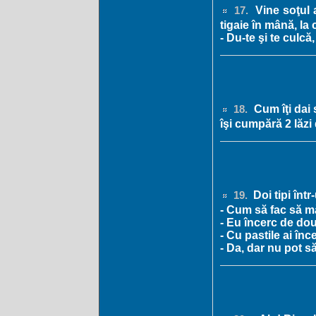
Vine soţul a
17.
tigaie în mână, la 
- Du-te şi te culcă
Cum îţi dai 
18.
îşi cumpără 2 lăzi
Doi tipi într
19.
- Cum să fac să m
- Eu încerc de dou
- Cu pastile ai înc
- Da, dar nu pot să