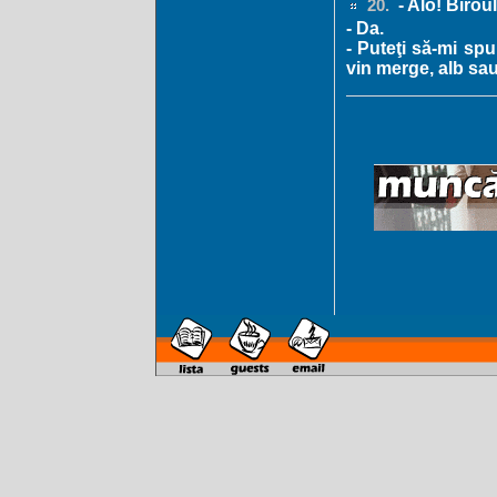
- Alo! Birou
20.
- Da.
- Puteţi să-mi sp
vin merge, alb sa