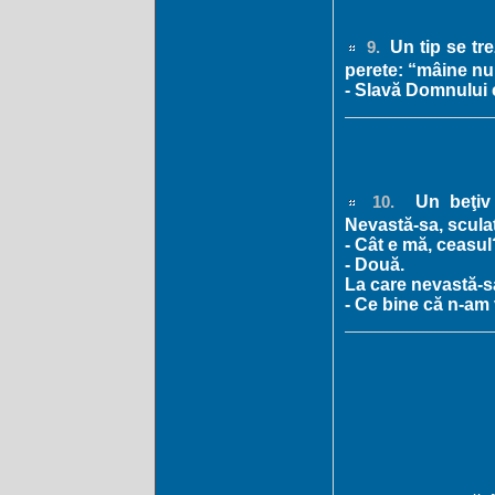
Un tip se tr
9.
perete: “mâine nu
- Slavă Domnului 
Un beţiv 
10.
Nevastă-sa, sculat
- Cât e mă, ceasul
- Două.
La care nevastă-s
- Ce bine că n-am v