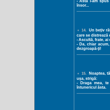
- Asta i-am spus
însor...
Un beţiv ră
14.
care se distrează 
- Ascultă, frate, a
- Da, chiar acum, 
dezgroapă-ţi!
Noaptea, tâ
15.
uşa, strigă:
- Draga mea, te 
întunericul ăsta.