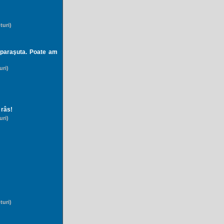
turi)
u paraşuta. Poate am
uri)
 râs!
uri)
turi)