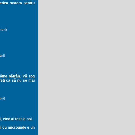
vedea soacra pentru
turi)
uri)
âine bătrân. Vă rog
veţi ca să nu se mai
uri)
 cînd ai fost la noi.
orul cu microunde e un