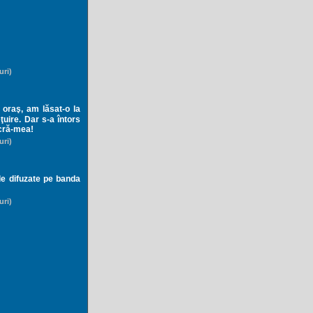
uri)
 oraş, am lăsat-o la
ţuire. Dar s-a întors
acră-mea!
uri)
ile difuzate pe banda
uri)