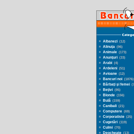
Albanezi
(12)
Alinuţa
(96)
Animale
(173)
Anunţuri
(33)
Arabi
(4)
Ardeleni
(51)
Avioane
(12)
Bancuri noi
(1876)
Bărbaţi şi femei
(7
Beţivi
(95)
Blonde
(156)
Bulă
(159)
Canibali
(21)
Computere
(69)
Corporatiste
(25)
Cugetări
(119)
Culmi
(70)
Deocheate
(13)