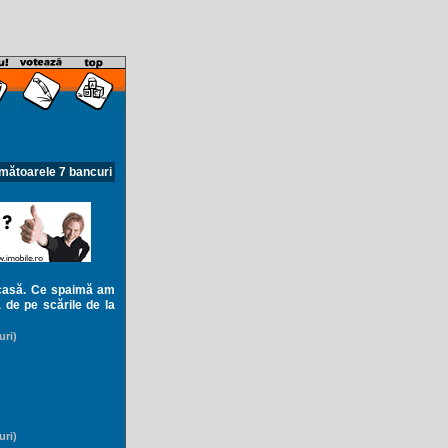
mătoarele 7 bancuri
 casă. Ce spaimă am
a de pe scările de la
uri)
uri)