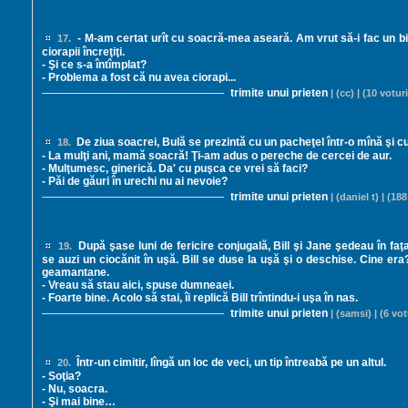
- M-am certat urît cu soacră-mea aseară. Am vrut să-i fac un bi
17.
ciorapii încreţiţi.
- Şi ce s-a întîmplat?
- Problema a fost că nu avea ciorapi...
trimite unui prieten
| (cc) | (10 voturi
De ziua soacrei, Bulă se prezintă cu un pacheţel într-o mînă şi cu
18.
- La mulţi ani, mamă soacră! Ţi-am adus o pereche de cercei de aur.
- Mulţumesc, ginerică. Da' cu puşca ce vrei să faci?
- Păi de găuri în urechi nu ai nevoie?
trimite unui prieten
| (daniel t) | (188
După şase luni de fericire conjugală, Bill şi Jane şedeau în faţa f
19.
se auzi un ciocănit în uşă. Bill se duse la uşă şi o deschise. Cine er
geamantane.
- Vreau să stau aici, spuse dumneaei.
- Foarte bine. Acolo să stai, îi replică Bill trîntindu-i uşa în nas.
trimite unui prieten
| (samsi) | (6 vot
Într-un cimitir, lîngă un loc de veci, un tip întreabă pe un altul.
20.
- Soţia?
- Nu, soacra.
- Şi mai bine…