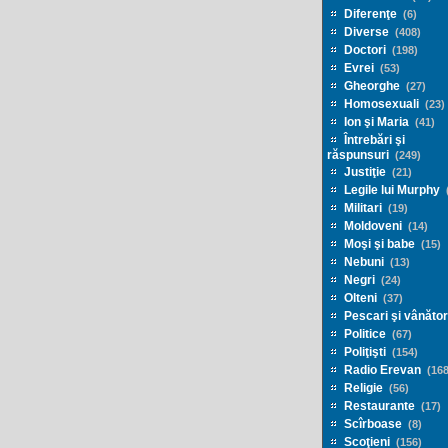
Diferenţe
(6)
Diverse
(408)
Doctori
(198)
Evrei
(53)
Gheorghe
(27)
Homosexuali
(23)
Ion şi Maria
(41)
Întrebări şi
răspunsuri
(249)
Justiţie
(21)
Legile lui Murphy
(
Militari
(19)
Moldoveni
(14)
Moşi şi babe
(15)
Nebuni
(13)
Negri
(24)
Olteni
(37)
Pescari şi vânător
Politice
(67)
Poliţişti
(154)
Radio Erevan
(168
Religie
(56)
Restaurante
(17)
Scîrboase
(8)
Scoţieni
(156)