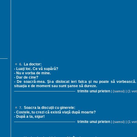
La doctor:
6.
- Luaţi loc. Ce vă supără?
- Nu e vorba de mine.
- Dar de cine?
- De soacră-mea. Şi-a dislocat ieri falca şi nu poate să vorbească
situaţia e de moment sau sunt şanse să dureze.
trimite unui prieten
| (samsi) | (1 vot
Soacra la discuţii cu ginerele:
7.
- Costele, tu crezi că există viaţă după moarte?
- După a ta, sigur!
trimite unui prieten
| (samsi) | (1 vot