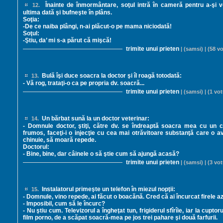
Înainte de înmormântare, soţul intră în cameră pentru a-şi 
12.
ultima dată şi bufneşte în plâns.
Soţia:
-De ce naiba plângi, n-ai plăcut-o pe mama niciodată!
Soţul:
-Ştiu, da’ mi s-a părut că mişcă!
trimite unui prieten
| (samsi) | (58 vo
Bulă îşi duce soacra la doctor şi îl roagă totodată:
13.
- Vă rog, trataţi-o ca pe propria dv. soacră...
trimite unui prieten
| (samsi) | (1 vot
Un bărbat sună la un doctor veterinar:
14.
- Domnule doctor, ştiţi, către dv. se îndreaptă soacra mea cu un c
frumos, faceţi-i o injecţie cu cea mai otrăvitoare substanţă care o a
chinuie, să moară repede.
Doctorul:
- Bine, bine, dar câinele o să ştie cum să ajungă acasă?
trimite unui prieten
| (samsi) | (3 vot
Instalatorul primeşte un telefon în miezul nopţii:
15.
- Domnule, vino repede, ai făcut o boacănă. Cred că ai încurcat firele azi,
- Imposibil, cum să le încurc?
- Nu ştiu cum. Televizorul a îngheţat tun, frigiderul sfîrîie, iar la cupt
film porno, de a scăpat soacră-mea pe jos trei pahare şi două farfurii.