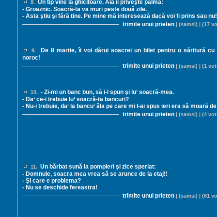
Un tip vine la ghicitoare. Aia îi priveşte palma:
8.
- Groaznic. Soacră-ta va muri peste două zile.
- Asta ştiu şi fără tine. Pe mine mă interesează dacă voi fi prins sau nu!
trimite unui prieten
| (samsi) | (17 vo
De 8 martie, îi voi dărui soacrei un bilet pentru o săritură c
9.
noroc!
trimite unui prieten
| (samsi) | (1 vot
- Zi-mi un banc bun, să i-l spun şi lu‘ soacră-mea.
10.
- Da‘ ce-i trebuie lu‘ soacră-ta bancuri?
- Nu-i trebuie, da‘ la bancu‘ ăla pe care mi l-ai spus ieri era să moară de
trimite unui prieten
| (samsi) | (4 vot
Un bărbat sună la pompieri şi zice speriat:
11.
- Domnule, soacra mea vrea să se arunce de la etaj!!
- Şi care e problema?
- Nu se deschide fereastra!
trimite unui prieten
| (samsi) | (61 vo