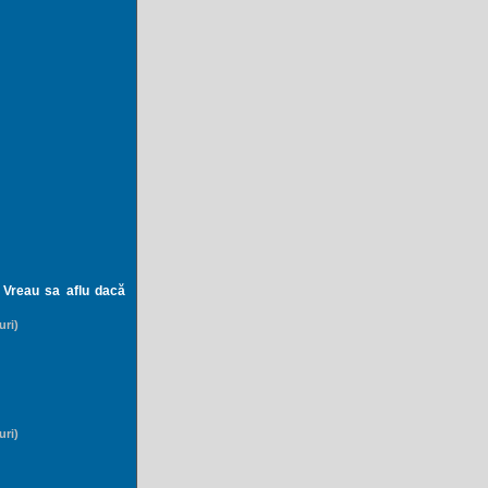
. Vreau sa aflu dacă
uri)
uri)