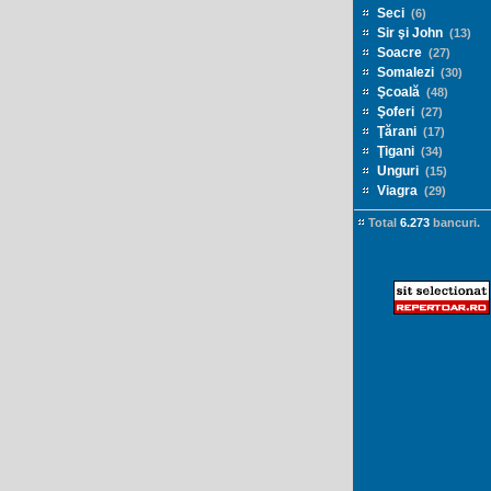
Seci
(6)
Sir şi John
(13)
Soacre
(27)
Somalezi
(30)
Şcoală
(48)
Şoferi
(27)
Ţărani
(17)
Ţigani
(34)
Unguri
(15)
Viagra
(29)
Total
6.273
bancuri.