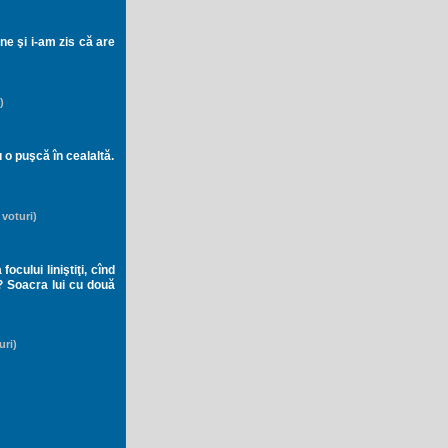
ne şi i-am zis că are
)
 o puşcă în cealaltă.
 voturi)
ocului liniştiţi, cînd
a? Soacra lui cu două
uri)