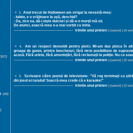
Anul trecut de Halloween am strigat la nevastă-mea:
3.
- Iubito, e o vrăjitoare la uşă, deschid?
- Da, zice ea, dă-i nişte dulciuri şi dă-o-n morţii mă-sii.
De atunci, soacră-mea n-a mai vorbit cu mine.
trimite unui prieten
| (samsi) | (4 vot
Am un respect deosebit pentru pisici. Mi-am dus pisica în alt
4.
groapa de gunoi, printre boschetari, fără nicio posibilitate de supravie
acasă. Fără urlete, fără ameninţări, fără reclamaţii la poliţie. Nu ca so
507)
trimite unui prieten
| (samsi) | (5 vot
Scrisoare către postul de televiziune: "Vă rog terminaţi cu ştir
5.
din josul ecranului! Soacră-mea crede că e karaoke!"
trimite unui prieten
| (samsi) | (3 vot
i
(44)
)