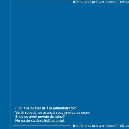
trimite unui prieten
| (samsi) | (29 vo
Un locatar urlă la administrator:
16.
- Veniţi repede, se aruncă soacră-mea pe geam!
- Şi de ce aveţi nevoie de mine?
- Nu poate să deschidă geamul.
trimite unui prieten
| (samsi) | (21 vo