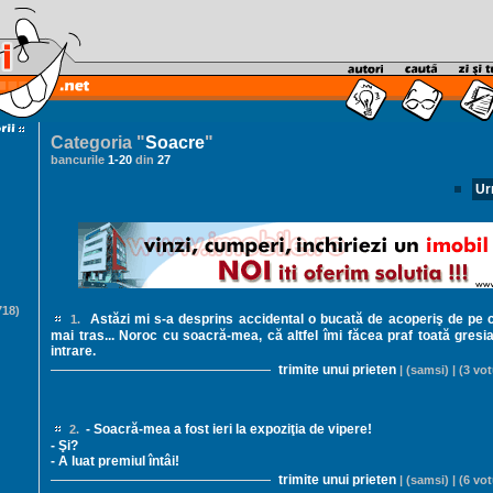
Categoria "
Soacre
"
bancurile
1
-
20
din
27
Ur
18)
Astăzi mi s-a desprins accidental o bucată de acoperiş de pe
1.
mai tras... Noroc cu soacră-mea, că altfel îmi făcea praf toată gresi
intrare.
trimite unui prieten
| (samsi) | (3 vot
- Soacră-mea a fost ieri la expoziţia de vipere!
2.
- Şi?
- A luat premiul întâi!
trimite unui prieten
| (samsi) | (6 vot