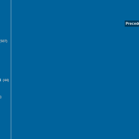
Precede
507)
i
(44)
)