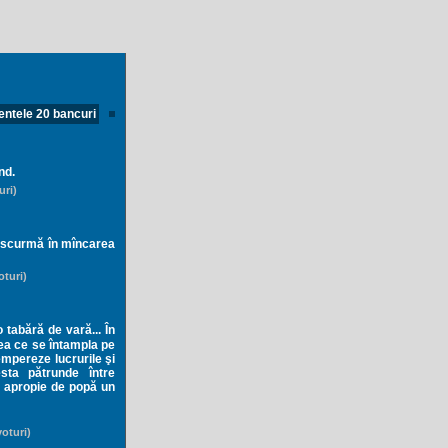
ntele 20 bancuri
nd.
uri)
a scurmă în mîncarea
oturi)
tabără de vară... În
eea ce se întampla pe
tempereze lucrurile şi
sta pătrunde între
e apropie de popă un
voturi)