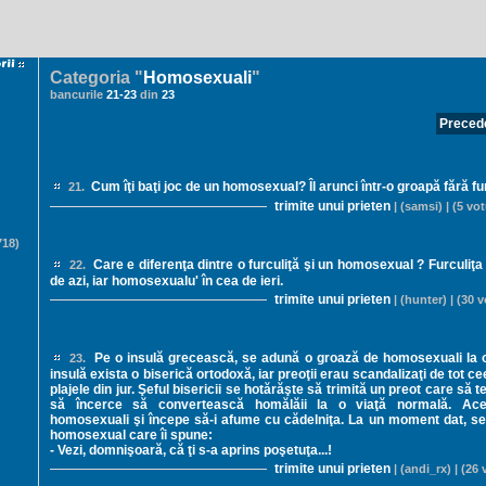
Categoria "
Homosexuali
"
bancurile
21
-
23
din
23
Precede
Cum îţi baţi joc de un homosexual? Îl arunci într-o groapă fără fu
21.
trimite unui prieten
| (samsi) | (5 vot
18)
Care e diferenţa dintre o furculiţă şi un homosexual ? Furculiţ
22.
de azi, iar homosexualu' în cea de ieri.
trimite unui prieten
| (hunter) | (30 v
Pe o insulă grecească, se adună o groază de homosexuali la o 
23.
insulă exista o biserică ortodoxă, iar preoţii erau scandalizaţi de tot c
plajele din jur. Şeful bisericii se hotărăşte să trimită un preot care să 
să încerce să convertească homălăii la o viaţă normală. Ace
homosexuali şi începe să-i afume cu cădelniţa. La un moment dat, s
homosexual care îi spune:
- Vezi, domnişoară, că ţi s-a aprins poşetuţa...!
trimite unui prieten
| (andi_rx) | (26 