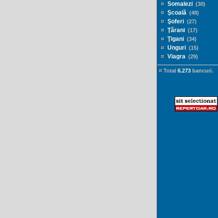
Somalezi
(30)
Şcoală
(48)
Şoferi
(27)
Ţărani
(17)
Ţigani
(34)
Unguri
(15)
Viagra
(29)
Total
6.273
bancuri.