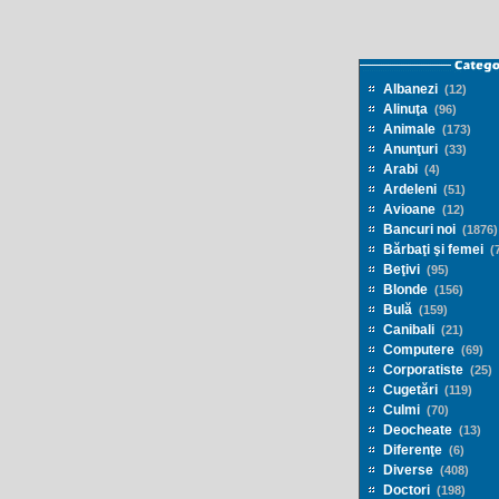
Albanezi
(12)
Alinuţa
(96)
Animale
(173)
Anunţuri
(33)
Arabi
(4)
Ardeleni
(51)
Avioane
(12)
Bancuri noi
(1876)
Bărbaţi şi femei
(7
Beţivi
(95)
Blonde
(156)
Bulă
(159)
Canibali
(21)
Computere
(69)
Corporatiste
(25)
Cugetări
(119)
Culmi
(70)
Deocheate
(13)
Diferenţe
(6)
Diverse
(408)
Doctori
(198)