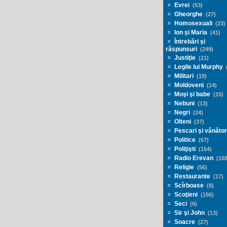
Evrei
(53)
Gheorghe
(27)
Homosexuali
(23)
Ion şi Maria
(41)
Întrebări şi
răspunsuri
(249)
Justiţie
(21)
Legile lui Murphy
(
Militari
(19)
Moldoveni
(14)
Moşi şi babe
(15)
Nebuni
(13)
Negri
(24)
Olteni
(37)
Pescari şi vânător
Politice
(67)
Poliţişti
(154)
Radio Erevan
(168
Religie
(56)
Restaurante
(17)
Scîrboase
(8)
Scoţieni
(156)
Seci
(6)
Sir şi John
(13)
Soacre
(27)