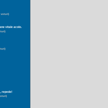
 voturi)
ane vitale acolo.
turi)
turi)
ă, repede!
oturi)