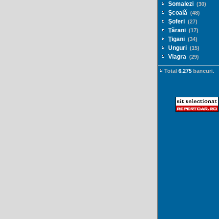
Somalezi
(30)
Şcoală
(48)
Şoferi
(27)
Ţărani
(17)
Ţigani
(34)
Unguri
(15)
Viagra
(29)
Total
6.275
bancuri.