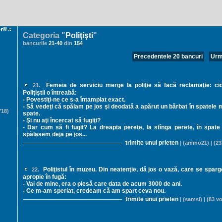
Categoria "
Poliţişti
"
bancurile
21
-
40
din
154
Precedentele 20 bancuri
Urm
Femeia de serviciu merge la poliţie să facă reclamaţie: cică
21.
Poliţiştii o întreabă:
- Povestiţi-ne ce s-a întamplat exact.
- Să vedeţi că spălam pe jos şi deodată a apărut un bărbat în spatele 
18)
spate.
- Şi nu aţi încercat să fugiţi?
- Dar cum să fi fugit? La dreapta perete, la stînga perete, în spate 
spălasem deja pe jos...
trimite unui prieten
| (amino21) | (23
Poliţistul în muzeu. Din neatenţie, dă jos o vază, care se sparge
22.
apropie în fugă:
- Vai de mine, era o piesă care data de acum 3000 de ani.
- Ce m-am speriat, credeam că am spart ceva nou.
trimite unui prieten
| (samsi) | (83 vo