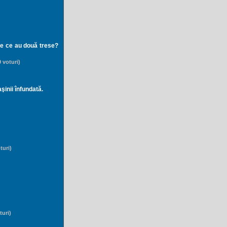
de ce au două trese?
 voturi)
şinii înfundată.
turi)
turi)