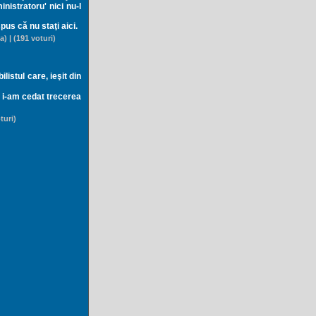
nistratoru' nici nu-l
pus că nu staţi aici.
a) | (191 voturi)
listul care, ieşit din
ă, i-am cedat trecerea
turi)