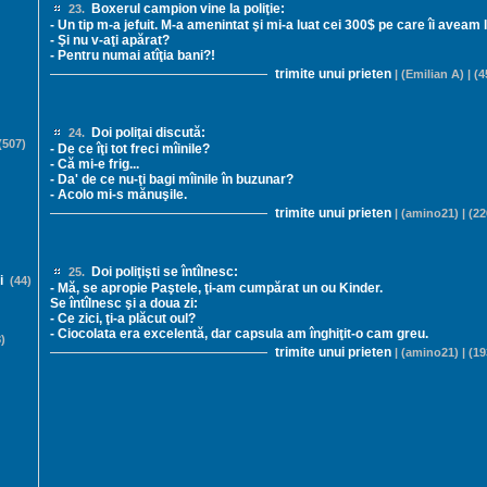
Boxerul campion vine la poliţie:
23.
- Un tip m-a jefuit. M-a amenintat şi mi-a luat cei 300$ pe care îi aveam 
- Şi nu v-aţi apărat?
- Pentru numai atîţia bani?!
trimite unui prieten
| (Emilian A) | (4
Doi poliţai discută:
24.
507)
- De ce îţi tot freci mîinile?
- Că mi-e frig...
- Da' de ce nu-ţi bagi mîinile în buzunar?
- Acolo mi-s mănuşile.
trimite unui prieten
| (amino21) | (22
Doi poliţişti se întîlnesc:
25.
i
(44)
- Mă, se apropie Paştele, ţi-am cumpărat un ou Kinder.
Se întîlnesc şi a doua zi:
- Ce zici, ţi-a plăcut oul?
- Ciocolata era excelentă, dar capsula am înghiţit-o cam greu.
)
trimite unui prieten
| (amino21) | (19