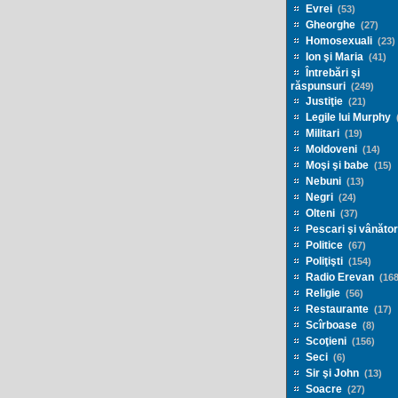
Evrei
(53)
Gheorghe
(27)
Homosexuali
(23)
Ion şi Maria
(41)
Întrebări şi
răspunsuri
(249)
Justiţie
(21)
Legile lui Murphy
(
Militari
(19)
Moldoveni
(14)
Moşi şi babe
(15)
Nebuni
(13)
Negri
(24)
Olteni
(37)
Pescari şi vânător
Politice
(67)
Poliţişti
(154)
Radio Erevan
(168
Religie
(56)
Restaurante
(17)
Scîrboase
(8)
Scoţieni
(156)
Seci
(6)
Sir şi John
(13)
Soacre
(27)