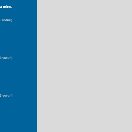
la mine.
5 voturi)
6 voturi)
3 voturi)