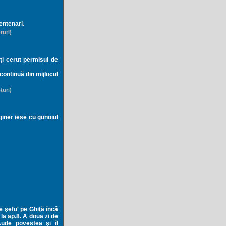
centenari.
turi)
aţi cerut permisul de
 continuă din mijlocul
turi)
giner iese cu gunoiul
ite şefu' pe Ghiţă încă
 la ap.8. A doua zi de
Aude povestea şi îl