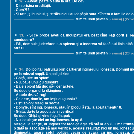
- Aveaţi peste o sută la oră. De ce?
32.
- Din pricina eredităţii.
- Cum?!?
- Şi tata, şi bunicul, şi străbunicul au depăşit suta. Sîntem o familie de 
trimite unui prieten
| (samsi) | (27 vo
- Şi ce probe aveţi că inculpatul era beat cînd l-aţi oprit şi i-
33.
conducere?
- Păi, domnule judecător, s-a aplecat şi a încercat să facă sul linia albă
străzii.
trimite unui prieten
| (samsi) | (23 vo
Doi poliţai patrulau prin cartierul inginerului Ionescu. Domnul in
34.
pe la miezul nopţii. Un poliţai zice:
- Ghiţă, uite un spion!
- Nu, bă, e unu' cu gunoiu'!
- Ba e spion! Mă duc să-i cer actele.
Se duce organul la dl.inginer:
- Actele dv., vă rog!
- Ce acte, dom'le, am ieşit cu gunoiu'!
- Eşti spion! Mergi la secţie.
- Dom'le, sînt ing. Ionescu, stau în blocu' ăsta, la apartamentu' 8.
- Ghiţă, du-te la asociaţie şi verifică!
Se duce Ghiţă şi vine fuga înapoi:
- Nu locuieşte nici un ing. Ionescu la ap.8.
Merg ei la secţie, dl. inginer tot face gălăgie că stă la ap. 8. Îl mai trim
o dată la asociaţie să mai verifice, acelaşi rezultat: nici un ing. Ionescu
dimineaţă, apare şeful poliţiei, vecin de scară cu ing. Ionescu. 