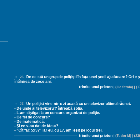
De ce stă un grup de poliţişti în faţa unei şcoli ajutătoare? Ori e şe
26.
întîlnirea de zece ani.
trimite unui prieten
| (Ilie Stroia) | (
Un poliţist vine-ntr-o zi acasă cu un televizor ultimul răcnet.
27.
- De unde ai televizoru'? întreabă soţia.
- L-am cîştigat la un concurs organizat de poliţie.
- Ce fel de concurs?
- De matematică.
- Şi ce v-au dat de făcut?
- "Cît fac 5x5?" Iar eu, cu 17, am ieşit pe locul trei.
trimite unui prieten
| (Tudor M) | (23