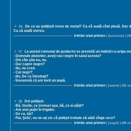
De ce au poliţiştii trese de metal? Ca să audă cînd plouă. Dar 
36.
Ca să audă stereo.
trimite unui prieten
| (ba-boom) | (49
La postul comunal de jandarmi se prezintă un individ cu aripa ma
37.
- Domnule plutonier, aveţi vaci negre în satul acesta?
- Din cîte ştiu eu, nu.
- Dar capre negre?
- Nu, nu cred.
- Cai negri?
- Nu. De ce întrebaţi?
- Înseamnă că am lovit un popă.
trimite unui prieten
| (samsi) | (81 vo
Doi poliţişti:
38.
- Bă, Vasile, ce tremuri aşa, bă, ce ai păţit?
- Am stat puţin în frigider.
- De ce, bă?
- Pai, Şefu', nu ne-aţi zis că poliţaii trebuie să aibă sînge rece?
trimite unui prieten
| (sugar) | (89 vo