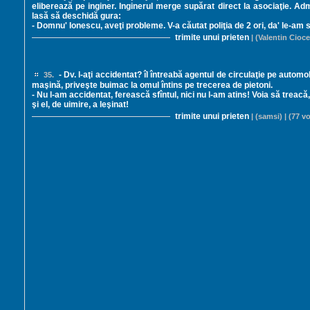
eliberează pe inginer. Inginerul merge supărat direct la asociaţie. Admi
lasă să deschidă gura:
- Domnu' Ionescu, aveţi probleme. V-a căutat poliţia de 2 ori, da' le-am s
trimite unui prieten
| (Valentin Cioce
- Dv. l-aţi accidentat? îl întreabă agentul de circulaţie pe automobi
35.
maşină, priveşte buimac la omul întins pe trecerea de pietoni.
- Nu l-am accidentat, ferească sfîntul, nici nu l-am atins! Voia să treac
şi el, de uimire, a leşinat!
trimite unui prieten
| (samsi) | (77 vo