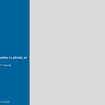
dinţa cu părinţii, ori
177 voturi)
9 voturi)