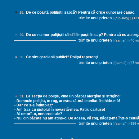
De ce poartă poliţiştii şapcă? Pentru că orice gunoi are capac.
28.
trimite unui prieten
| (cip-boy) | (123
De ce nu mor poliţiştii cînd îi împuşti în cap? Pentru că nu au org
29.
trimite unui prieten
| (samsi) | (40 vo
Ce sînt gardienii publici? Poliţai repetenţi.
30.
trimite unui prieten
| (samsi) | (47 vo
La secţia de poliţie, vine un bărbat alergînd şi strigînd:
31.
- Domnule poliţist, te rog, arestează-mă imediat, închide-mă!
- Dar ce s-a întîmplat?
- Am tras cu pistolul în nevastă-mea. Patru cartuşe!
- Ai omorît-o, nenorocitule?
- Nu, din păcate nu am atins-o. De aceea, vă rog, băgaţi-mă într-o celul
trimite unui prieten
| (samsi) | (356 v