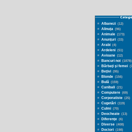
Albanezi
(12)
Alinuţa
(96)
Animale
(173)
Anunţuri
(33)
Arabi
(4)
Ardeleni
(51)
Avioane
(12)
Bancuri noi
(1878)
Bărbaţi şi femei
(7
Beţivi
(95)
Blonde
(156)
Bulă
(159)
Canibali
(21)
Computere
(69)
Corporatiste
(25)
Cugetări
(119)
Culmi
(70)
Deocheate
(13)
Diferenţe
(6)
Diverse
(408)
Doctori
(198)