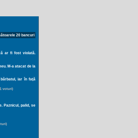
ătoarele 20 bancuri
 ar fi fost violată.
meu. M-a atacat de la
bărbatul, iar în faţă
1 voturi)
. Paznicul, palid, se
turi)