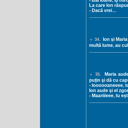
- Băi Ioane, îţi mir
La care Ion răspu
- Dacă vrei…
Ion şi Maria
34.
multă lume, au c
Maria aude
35.
puţin şi dă cu capu
- Ioooooaneeee, t
Ion aude şi el zgo
- Maariiieee, tu eşt