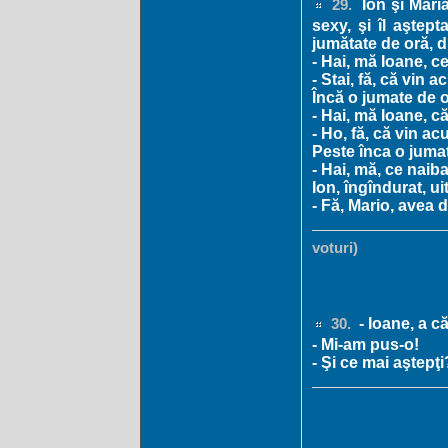
Ion şi Maria
29.
sexy, şi îl aştep
jumătate de oră, d
- Hai, mă Ioane, c
- Stai, fă, că vin a
Încă o jumate de o
- Hai, mă Ioane, că
- Ho, fă, că vin ac
Peste înca o jumat
- Hai, mă, ce naib
Ion, îngîndurat, u
- Fă, Mario, avea 
voturi)
- Ioane, a că
30.
- Mi-am pus-o!
- Şi ce mai aştepţi