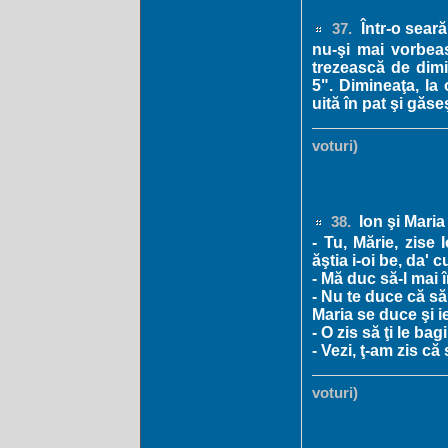
Într-o seară
37.
nu-şi mai vorbeas
trezească de dimin
5". Dimineaţa, la
uită în pat şi găse
voturi)
Ion şi Maria
38.
- Tu, Mărie, zise
ăştia i-oi be, da'
- Mă duc să-l mai 
- Nu te duce că să
Maria se duce şi i
- O zis să ţi le bag
- Vezi, ţ-am zis c
voturi)