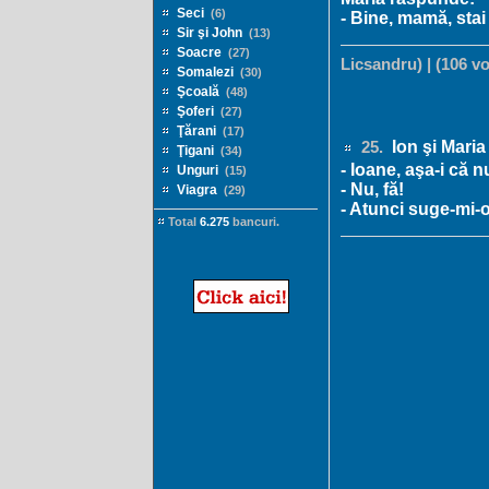
Seci
(6)
- Bine, mamă, stai 
Sir şi John
(13)
Soacre
(27)
Licsandru) | (106 vo
Somalezi
(30)
Şcoală
(48)
Şoferi
(27)
Ţărani
(17)
Ion şi Maria
25.
Ţigani
(34)
- Ioane, aşa-i că
Unguri
(15)
- Nu, fă!
Viagra
(29)
- Atunci suge-mi-o
Total
6.275
bancuri.