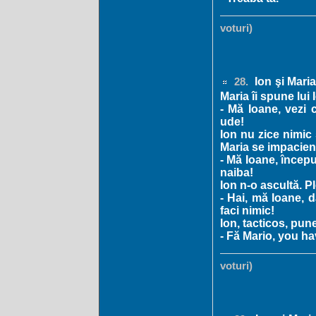
voturi)
Ion şi Maria
28.
Maria îi spune lui 
- Mă Ioane, vezi 
ude!
Ion nu zice nimic 
Maria se impacien
- Mă Ioane, începu
naiba!
Ion n-o ascultă. Pl
- Hai, mă Ioane, d
faci nimic!
Ion, tacticos, pun
- Fă Mario, you h
voturi)