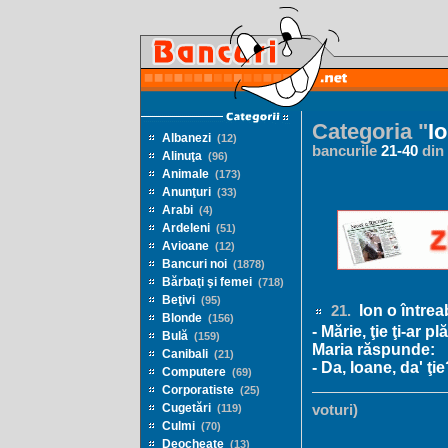
Categoria "
Io
Albanezi
(12)
bancurile
21
-
40
din
Alinuţa
(96)
Animale
(173)
Anunţuri
(33)
Arabi
(4)
Ardeleni
(51)
Avioane
(12)
Bancuri noi
(1878)
Bărbaţi şi femei
(718)
Beţivi
(95)
Ion o întrea
21.
Blonde
(156)
- Mărie, ţie ţi-ar p
Bulă
(159)
Maria răspunde:
Canibali
(21)
- Da, Ioane, da' ţi
Computere
(69)
Corporatiste
(25)
Cugetări
(119)
voturi)
Culmi
(70)
Deocheate
(13)