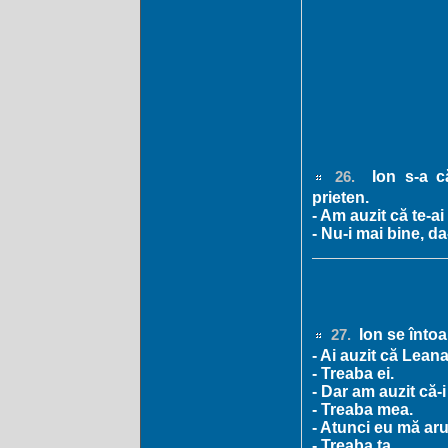
Ion s-a că
26.
prieten.
- Am auzit că te-ai
- Nu-i mai bine, da
Ion se întoar
27.
- Ai auzit că Leana
- Treaba ei.
- Dar am auzit că-i 
- Treaba mea.
- Atunci eu mă ar
- Treaba ta.