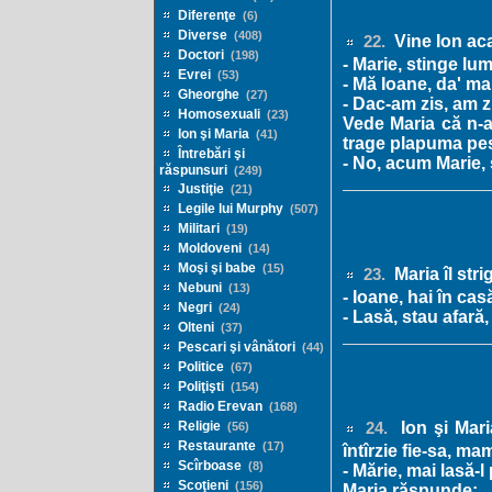
Diferenţe
(6)
Diverse
(408)
Vine Ion acas
22.
Doctori
(198)
- Marie, stinge lum
Evrei
(53)
- Mă Ioane, da' ma
Gheorghe
(27)
- Dac-am zis, am z
Homosexuali
(23)
Vede Maria că n-a
Ion şi Maria
(41)
trage plapuma pest
Întrebări şi
- No, acum Marie, 
răspunsuri
(249)
Justiţie
(21)
Legile lui Murphy
(507)
Militari
(19)
Moldoveni
(14)
Moşi şi babe
(15)
Maria îl stri
23.
Nebuni
(13)
- Ioane, hai în cas
Negri
(24)
- Lasă, stau afară,
Olteni
(37)
Pescari şi vânători
(44)
Politice
(67)
Poliţişti
(154)
Radio Erevan
(168)
Ion şi Mari
Religie
(56)
24.
Restaurante
(17)
întîrzie fie-sa, ma
Scîrboase
(8)
- Mărie, mai lasă-l
Scoţieni
(156)
Maria răspunde: