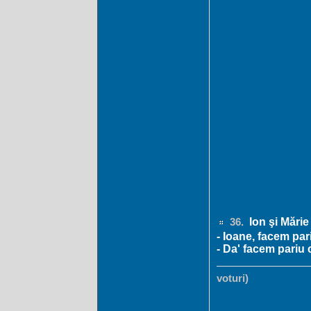
Ion şi Mărie 
36.
- Ioane, facem pa
- Da' facem pariu 
voturi)