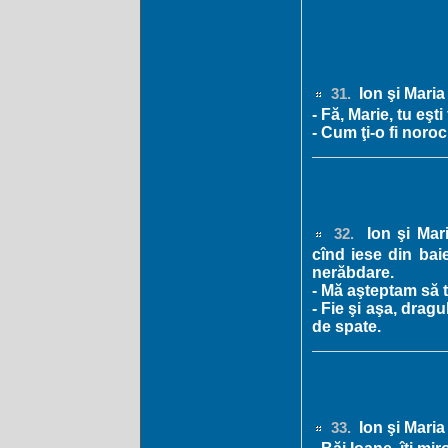
Ion şi Maria
31.
- Fă, Marie, tu eşt
- Cum ţi-o fi noro
Ion şi Mari
32.
cînd iese din bai
nerăbdare.
- Mă aşteptam să t
- Fie şi aşa, dragu
de spate.
Ion şi Maria
33.