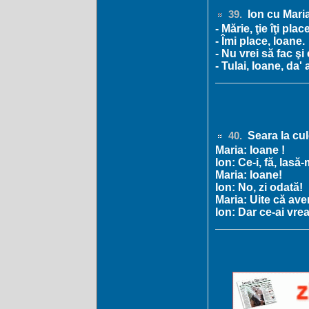
Ion cu Maria
39.
- Mărie, ţie îţi pla
- Îmi place, Ioane.
- Nu vrei să fac şi 
- Tulai, Ioane, da'
Seara la cul
40.
Maria: Ioane !
Ion: Ce-i, fă, las
Maria: Ioane!
Ion: No, zi odată!
Maria: Uite că ave
Ion: Dar ce-ai vr