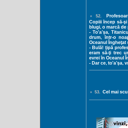
Profesoara
52.
Copiii încep să-ş
blugi, o marcă de 
- To'a’şa, Titani
drum, într-o noa
Oceanul Îngheţat s
- Bulă! ţipă prof
eram să-ţi trec 
evrei în Oceanul 
- Dar ce, to'a’şa
Cel mai scur
53.