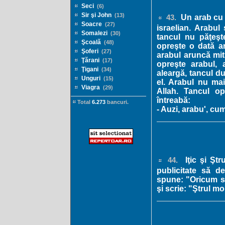
Seci
(6)
Sir şi John
(13)
Un arab cu o
43.
Soacre
(27)
israelian. Arabul
Somalezi
(30)
tancul nu păţeşt
Şcoală
(48)
opreşte o dată ar
Şoferi
(27)
arabul aruncă mit
Ţărani
(17)
opreşte arabul, 
Ţigani
(34)
aleargă, tancul d
Unguri
(15)
el. Arabul nu mai
Viagra
(29)
Allah. Tancul op
întreabă:
Total
6.273
bancuri.
- Auzi, arabu', cu
Iţic şi Ştr
44.
publicitate să de
spune: "Oricum se
şi scrie: "Ştrul m