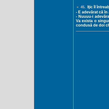
Iţic îl între
45.
- E adevărat că în 
- Nuuuu-i adevăra
Va exista o singur
condusă de doi chi