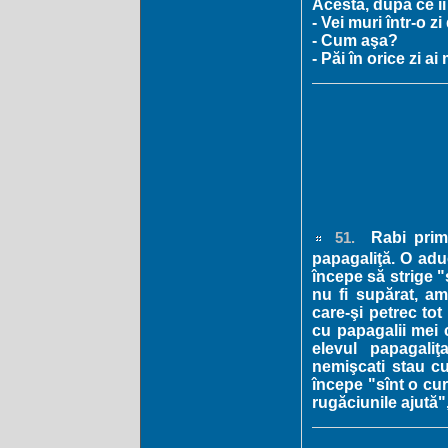
Acesta, după ce îi
- Vei muri într-o z
- Cum aşa?
- Păi în orice zi a
Rabi prime
51.
papagaliţă. O adu
începe să strige "
nu fi supărat, am
care-şi petrec tot
cu papagalii mei 
elevul papagali
nemişcati stau cu
începe "sînt o cur
rugăciunile ajută"