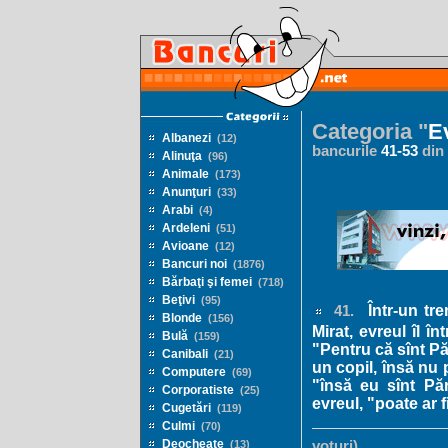
Categoria "
E
Albanezi
(12)
bancurile
41
-
53
din
Alinuţa
(96)
Animale
(173)
Anunţuri
(33)
Arabi
(4)
Ardeleni
(51)
Avioane
(12)
Bancuri noi
(1876)
Bărbaţi şi femei
(718)
Beţivi
(95)
Într-un tre
41.
Blonde
(156)
Mirat, evreul îl î
Bulă
(159)
"Pentru că sînt Pă
Canibali
(21)
un copil, însă nu 
Computere
(69)
"însă eu sînt Pă
Corporatiste
(25)
evreul, "poate ar f
Cugetări
(119)
Culmi
(70)
Deocheate
(13)
voturi)