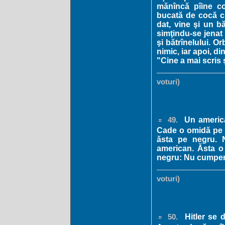
mănîncă pîine co
bucată de cocă cr
dat, vine şi un b
simţindu-se jenat
şi bătrînelului. O
nimic, iar apoi, di
"Cine a mai scris 
voturi)
Un america
49.
Cade o omidă pe 
ăsta pe negru. 
american. Ăsta o
negru: Nu cumper
voturi)
Hitler se d
50.