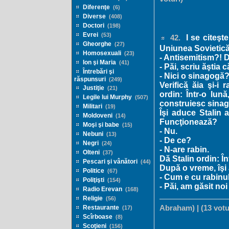
Diferenţe
(6)
Diverse
(408)
Doctori
(198)
Evrei
(53)
I se citeşte
42.
Gheorghe
(27)
Uniunea Sovietică
Homosexuali
(23)
- Antisemitism?! 
Ion şi Maria
(41)
- Păi, scriu ăştia
Întrebări şi
- Nici o sinagogă?
răspunsuri
(249)
Verifică ăia şi-i 
Justiţie
(21)
ordin: Într-o lun
Legile lui Murphy
(507)
construiesc sina
Militari
(19)
Îşi aduce Stalin
Moldoveni
(14)
Funcţionează?
Moşi şi babe
(15)
- Nu.
Nebuni
(13)
- De ce?
Negri
(24)
- N-are rabin.
Olteni
(37)
Dă Stalin ordin: Î
Pescari şi vânători
(44)
După o vreme, îşi 
Politice
(67)
- Cum e cu rabinul
Poliţişti
(154)
- Păi, am găsit noi 
Radio Erevan
(168)
Religie
(56)
Restaurante
Abraham) | (13 votu
(17)
Scîrboase
(8)
Scoţieni
(156)