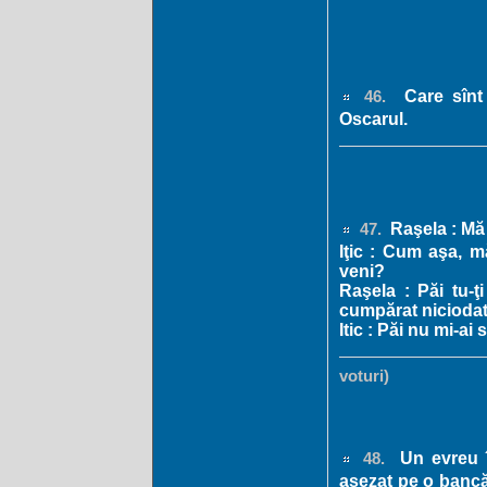
Care sînt 
46.
Oscarul.
Raşela : Mă 
47.
Iţic : Cum aşa, m
veni?
Raşela : Păi tu-ţ
cumpărat nicioda
Itic : Păi nu mi-a
voturi)
Un evreu î
48.
aşezat pe o bancă