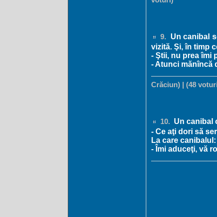
voturi)
Un canibal se
9.
vizită. Şi, în timp
- Ştii, nu prea îmi p
- Atunci mănîncă 
Crăciun) | (48 votur
Un canibal c
10.
- Ce aţi dori să se
La care canibalul:
- Îmi aduceţi, vă ro