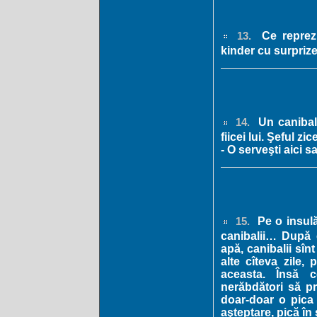
Ce reprezi
13.
kinder cu surprize
Un canibal 
14.
fiicei lui. Şeful zic
- O serveşti aici 
Pe o insulă
15.
canibalii… După c
apă, canibalii sîn
alte cîteva zile,
aceasta. Însă c
nerăbdători să p
doar-doar o pica 
aşteptare, pică în sf