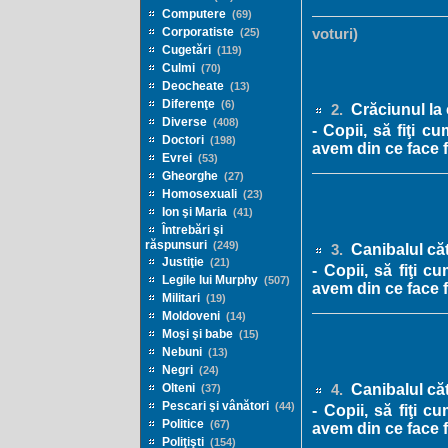
Computere
(69)
Corporatiste
(25)
voturi)
Cugetări
(119)
Culmi
(70)
Deocheate
(13)
Diferenţe
(6)
Crăciunul la 
2.
Diverse
(408)
- Copii, să fiţi 
Doctori
(198)
avem din ce face f
Evrei
(53)
Gheorghe
(27)
Homosexuali
(23)
Ion şi Maria
(41)
Întrebări şi
răspunsuri
(249)
Canibalul cătr
3.
Justiţie
(21)
- Copii, să fiţi 
Legile lui Murphy
(507)
avem din ce face f
Militari
(19)
Moldoveni
(14)
Moşi şi babe
(15)
Nebuni
(13)
Negri
(24)
Canibalul cătr
Olteni
(37)
4.
Pescari şi vânători
(44)
- Copii, să fiţi 
Politice
(67)
avem din ce face f
Poliţişti
(154)