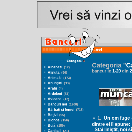
Categoria "
C
Albanezi
(12)
bancurile
1
-
20
din
2
Alinuţa
(96)
Animale
(173)
Anunţuri
(33)
Arabi
(4)
Ardeleni
(51)
Avioane
(12)
Bancuri noi
(1908)
Bărbaţi şi femei
(718)
Beţivi
(95)
Un om fuge de
1.
Blonde
(156)
dintre ei îi spune:
Bulă
(159)
- Stai liniştit, n
Canibali
(21)