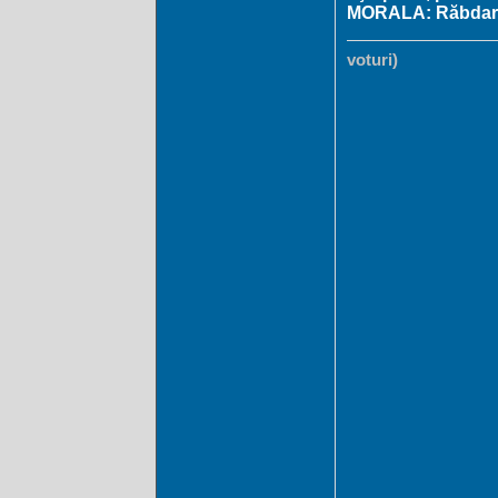
MORALA: Răbdare d
voturi)