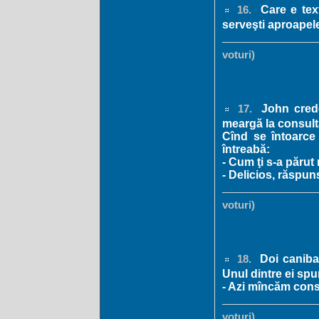
Care e text
16.
serveşti aproape
voturi)
John crede 
17.
meargă la consulta
Cînd se întoarce 
întreabă:
- Cum ţi s-a părut
- Delicios, răspun
voturi)
Doi canibal
18.
Unul dintre ei spu
- Azi mîncăm cons
voturi)