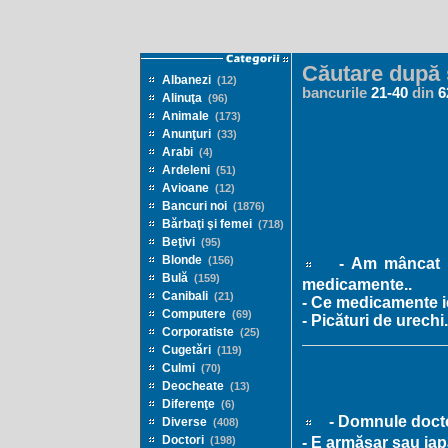
Căutare după 
Albanezi
(12)
bancurile
21
-
40
din
6
Alinuţa
(96)
Animale
(173)
Anunţuri
(33)
Arabi
(4)
Ardeleni
(51)
Avioane
(12)
Bancuri noi
(1876)
Bărbaţi şi femei
(718)
Beţivi
(95)
Blonde
(156)
- Am mâncat ș
Bulă
(159)
medicamente..
Canibali
(21)
- Ce medicamente i
Computere
(69)
- Picături de urechi.
Corporatiste
(25)
Cugetări
(119)
Culmi
(70)
Deocheate
(13)
Diferenţe
(6)
- Domnule docto
Diverse
(408)
Doctori
- E armăsar sau ia
(198)