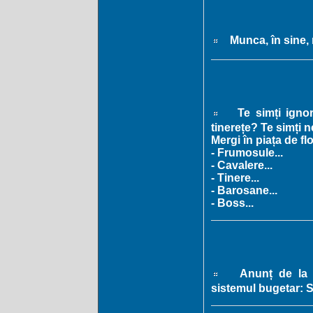
Munca, în sine, 
Te simți ignor
tinerețe? Te simți 
Mergi în piața de flo
- Frumosule...
- Cavalere...
- Tinere...
- Barosane...
- Boss...
Anunț de la P
sistemul bugetar: S