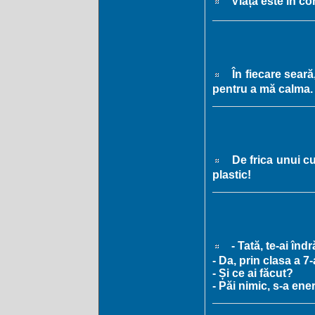
Viața este în co
În fiecare seară
pentru a mă calma.
De frica unui cu
plastic!
- Tată, te-ai în
- Da, prin clasa a 7-
- Și ce ai făcut?
- Păi nimic, s-a ene